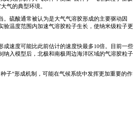
空大气的典型环境。
艺术
汽车
数智
5G
产业+
当。硫酸通常被认为是大气气溶胶形成的主要驱动因
时尚
天气
才艺
网展
央央好物
实验温度范围内加速气溶胶粒子生长，使纳米级粒子更
成速度可能比此前估计的速度快最多10倍。目前一些
制纳入模型后，北极和南极周边海洋区域的气溶胶粒子
种子”形成机制，可能在气候系统中发挥更加重要的作