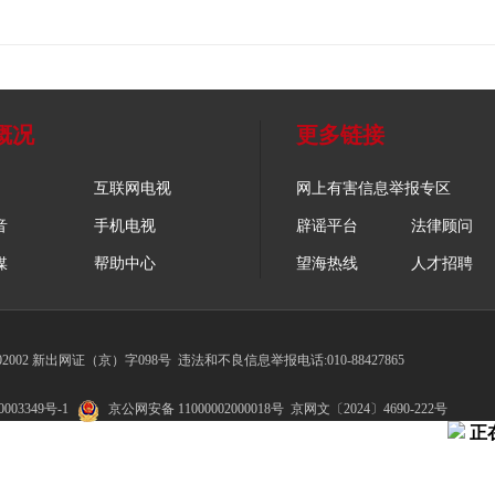
概况
更多链接
互联网电视
网上有害信息举报专区
音
手机电视
辟谣平台
法律顾问
媒
帮助中心
望海热线
人才招聘
002 新出网证（京）字098号
违法和不良信息举报电话:010-88427865
003349号-1
京公网安备 11000002000018号
京网文〔2024〕4690-222号
正