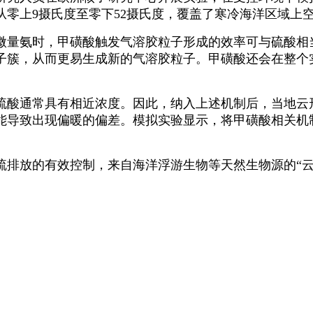
零上9摄氏度至零下52摄氏度，覆盖了寒冷海洋区域上
央博
非遗
文化
旅游
科普
健康
乐龄
阅读
量氨时，甲磺酸触发气溶胶粒子形成的效率可与硫酸相
云起
超级工厂
智敬中国
全民健康
颜选攻略
海洋
子簇，从而更易生成新的气溶胶粒子。甲磺酸还会在整个
通常具有相近浓度。因此，纳入上述机制后，当地云形
能导致出现偏暖的偏差。模拟实验显示，将甲磺酸相关机
热播榜
总台企业白名单
放的有效控制，来自海洋浮游生物等天然生物源的“云