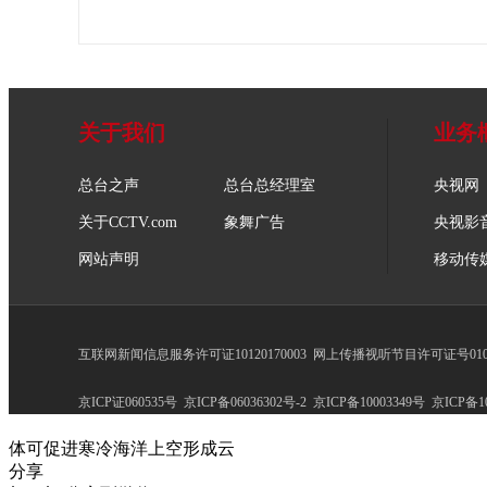
关于我们
业务
总台之声
总台总经理室
央视网
关于CCTV.com
象舞广告
央视影
网站声明
移动传
互联网新闻信息服务许可证10120170003
网上传播视听节目许可证号0102
京ICP证060535号
京ICP备06036302号-2
京ICP备10003349号
京ICP备10
体可促进寒冷海洋上空形成云
分享