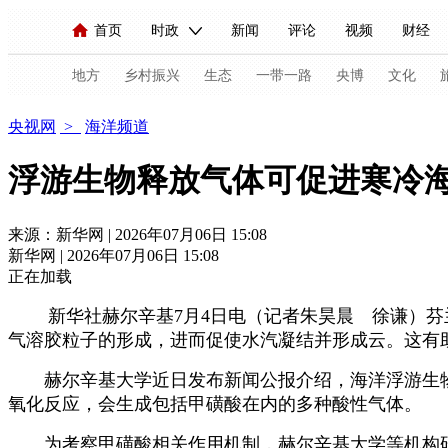
首页
时政
新闻
评论
视频
财经
人民领袖习近平
直播
海外频道
片库
iPanda
栏目大全
联播+
English
中国领导人
节目单
Монгол
听音
央视快评
微视频
习
地方
乡村振兴
生态
一带一路
央博
文化
海洋
央视网
>
海洋频道
总台春晚
网络春晚
共产党员网
秧纪录
浮游生物释放气体可促进寒冷
新闻
国内
国际
评论
经济
军事
来源：新华网 | 2026年07月06日 15:08
新华网 | 2026年07月06日 15:08
人民领袖习近平
联播+
热解读
天天学习
正在加载
视频
小央视频
小央直播
直播中国
熊猫
新华社赫尔辛基7月4日电（记者朱昊晨 徐谦）芬兰
气溶胶粒子的形成，进而促使水汽凝结并形成云。这有
现场
前线
比划
快看
蓝海中国
新兵
赫尔辛基大学近日发布新闻公报介绍，海洋浮游生物
体育
直播
竞猜
2026年世界杯
2026年
氧化反应，会生成包括甲磺酸在内的多种酸性气体。
VIP会员
CCTV奥林匹克频道
生活体育大会
为考察甲磺酸相关作用机制，赫尔辛基大学等机构研究