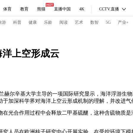
体育
教育
熊猫
直播中国
4K
CCTV.直播
式妙语
主持人
下载央视影音
热解读
天天学习
旅游
科普
健康
乐龄
阅读
艺术
数智
5G
产业+
纪录片网
国家大剧院
大型活动
海洋上空形成云
科技
法治
文娱
人物
公益
图片
习式妙语
央视快评
央视网评
光华锐评
锋面
频道
VR/AR
4K专区
全景新闻
赫尔辛基大学主导的一项国际研究显示，海洋浮游生物
助于加深科学界对海洋上空云形成机制的理解，并改进气
请入列
人生第一次
人生第二次
在光合作用过程中会释放二甲基硫醚，这种含硫物质是
冬奥会
CBA
NBA
中超
国足
国际足球
网球
综
体育江湖
文化体育
冰雪道路
足球道路
人员在欧洲核子研究中心开展实验，在受控环境下模拟