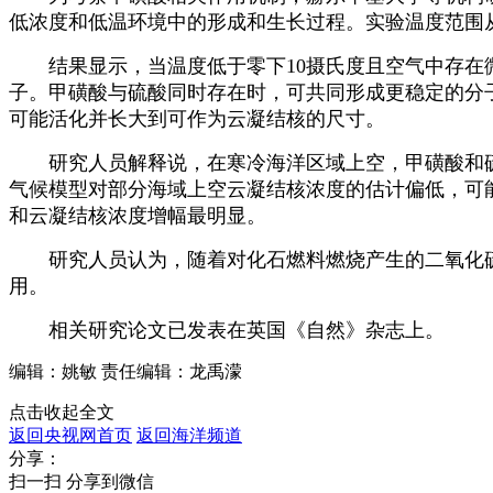
低浓度和低温环境中的形成和生长过程。实验温度范围从
财经
教育
乡村振兴
生态环境
一带一路
结果显示，当温度低于零下10摄氏度且空气中存在微
大国智造
大国展会
大国保险
云顶对话
子。甲磺酸与硫酸同时存在时，可共同形成更稳定的分
可能活化并长大到可作为云凝结核的尺寸。
研究人员解释说，在寒冷海洋区域上空，甲磺酸和硫酸
气候模型对部分海域上空云凝结核浓度的估计偏低，可
和云凝结核浓度增幅最明显。
CCTV.节目官网
直播
节目单
栏目
片库
研究人员认为，随着对化石燃料燃烧产生的二氧化硫排
用。
相关研究论文已发表在英国《自然》杂志上。
编辑：姚敏
责任编辑：龙禹濛
点击收起全文
返回央视网首页
返回海洋频道
分享：
扫一扫 分享到微信