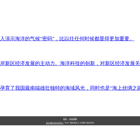
入演示海洋的气候“密码”，比以往任何时候都显得更加重要。
海岸新区经济发展的主动力。海洋科技的创新，对新区经济发展
孕育了我国最南端雄壮独特的海域风光，同时也是“海上丝绸之
首页
|
全站地图
京ICP备10003349号-1
中央广播电视总台
央视网
版权所有