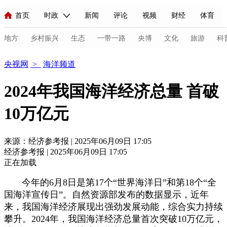
首页
时政
新闻
评论
视频
财经
体育
人民领袖习近平
直播
海外频道
片库
iPanda
栏目大全
联播+
English
中国领导人
节目单
Монгол
听音
央视快评
微视频
习式妙语
主持人
地方
乡村振兴
生态
一带一路
央博
文化
旅游
科
海洋
央视网
>
海洋频道
总台春晚
网络春晚
共产党员网
秧纪录
纪录片网
2024年我国海洋经济总量 首破
10万亿元
新闻
国内
国际
评论
经济
军事
科技
法
人民领袖习近平
联播+
热解读
天天学习
习式妙语
来源：经济参考报 | 2025年06月09日 17:05
经济参考报 | 2025年06月09日 17:05
视频
小央视频
小央直播
直播中国
熊猫频道
V
正在加载
现场
前线
比划
快看
蓝海中国
新兵请入列
今年的6月8日是第17个“世界海洋日”和第18个“全
国海洋宣传日”。自然资源部发布的数据显示，近年
体育
直播
竞猜
2026年世界杯
2026年冬奥会
C
来，我国海洋经济展现出强劲发展动能，综合实力持续
攀升。2024年，我国海洋经济总量首次突破10万亿元，
VIP会员
CCTV奥林匹克频道
生活体育大会
体育江湖