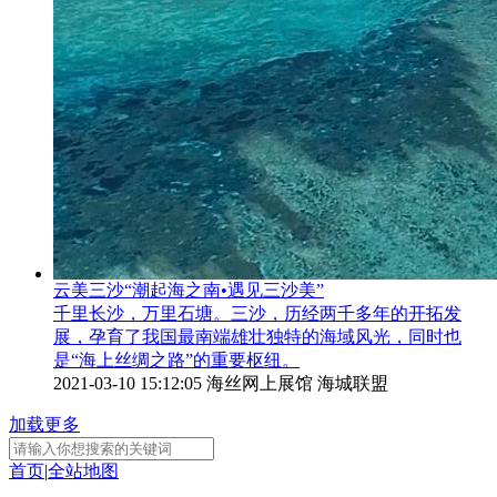
云美三沙“潮起海之南•遇见三沙美”
千里长沙，万里石塘。三沙，历经两千多年的开拓发
展，孕育了我国最南端雄壮独特的海域风光，同时也
是“海上丝绸之路”的重要枢纽。
2021-03-10 15:12:05
海丝网上展馆 海城联盟
加载更多
首页
|
全站地图