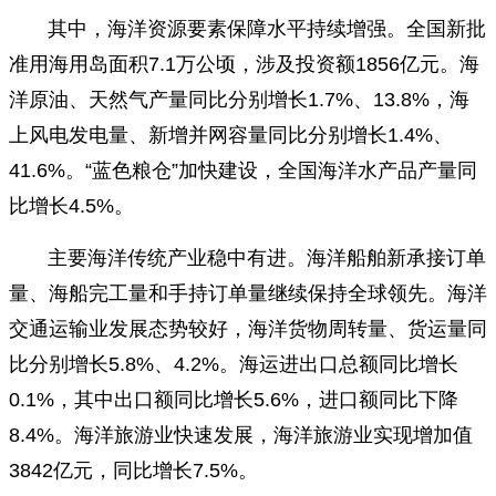
其中，海洋资源要素保障水平持续增强。全国新批
财经
教育
乡村振兴
生态环境
一带一路
央博
准用海用岛面积7.1万公顷，涉及投资额1856亿元。海
大国智造
大国展会
大国保险
云顶对话
云起
超
洋原油、天然气产量同比分别增长1.7%、13.8%，海
上风电发电量、新增并网容量同比分别增长1.4%、
41.6%。“蓝色粮仓”加快建设，全国海洋水产品产量同
比增长4.5%。
CCTV.节目官网
直播
节目单
栏目
片库
热播榜
主要海洋传统产业稳中有进。海洋船舶新承接订单
量、海船完工量和手持订单量继续保持全球领先。海洋
交通运输业发展态势较好，海洋货物周转量、货运量同
比分别增长5.8%、4.2%。海运进出口总额同比增长
0.1%，其中出口额同比增长5.6%，进口额同比下降
8.4%。海洋旅游业快速发展，海洋旅游业实现增加值
3842亿元，同比增长7.5%。