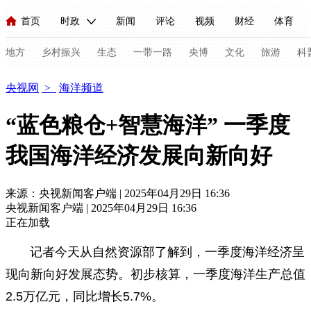
首页
时政
新闻
评论
视频
财经
体育
人民领袖习近平
直播
海外频道
片库
iPanda
栏目大全
联播+
English
中国领导人
节目单
Монгол
听音
央视快评
微视频
习式妙语
主持人
地方
乡村振兴
生态
一带一路
央博
文化
旅游
科
海洋
央视网
>
海洋频道
总台春晚
网络春晚
共产党员网
秧纪录
纪录片网
“蓝色粮仓+智慧海洋” 一季度
我国海洋经济发展向新向好
新闻
国内
国际
评论
经济
军事
科技
法
人民领袖习近平
联播+
热解读
天天学习
习式妙语
来源：央视新闻客户端 | 2025年04月29日 16:36
央视新闻客户端 | 2025年04月29日 16:36
视频
小央视频
小央直播
直播中国
熊猫频道
V
正在加载
现场
前线
比划
快看
蓝海中国
新兵请入列
记者今天从自然资源部了解到，一季度海洋经济呈
现向新向好发展态势。初步核算，一季度海洋生产总值
体育
直播
竞猜
2026年世界杯
2026年冬奥会
C
2.5万亿元，同比增长5.7%。
VIP会员
CCTV奥林匹克频道
生活体育大会
体育江湖